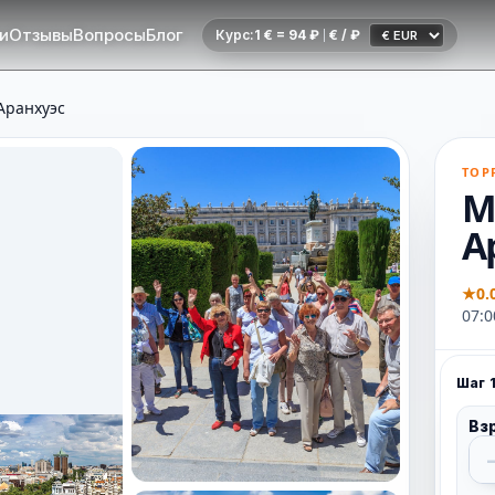
и
Отзывы
Вопросы
Блог
Курс:
1 € = 94 ₽
€ / ₽
Аранхуэс
ТОР
М
А
★
0.
07:0
Шаг 1
Вз