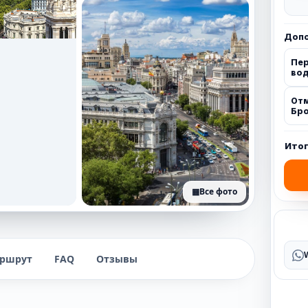
Допо
Пер
вод
От
Бро
Ито
▦
Все фото
+26 фото
ршрут
FAQ
Отзывы