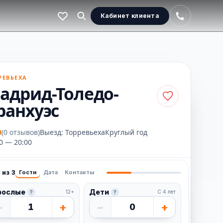
Кабинет клиента
РЕВЬЕХА
адрид-Толедо-
ранхуэс
0
(0 отзывов)
Выезд: Торревьеха
Круглый год
0 — 20:00
 из 3
Гости
Дата
Контакты
рослые
Дети
12+
С 4 лет
?
?
−
+
−
+
1
0