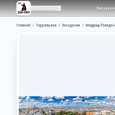
Экскурси
Направления
Главная
/
Торревьеха
/
Экскурсии
/
Мадрид-Толедо-