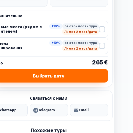
лнительно
+10%
от стоимости тура
вые места (рядом с
ителем)
Лимит 2 мест/дата
+10%
от стоимости тура
мена
нирования
Лимит 2 мест/дата
265 €
го
Выбрать дату
Связаться с нами
WhatsApp
Telegram
Email
Похожие туры