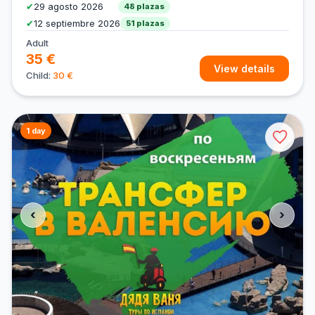
✔
29 agosto 2026
48 plazas
✔
12 septiembre 2026
51 plazas
Adult
35 €
View details
Child:
30 €
1 day
‹
›