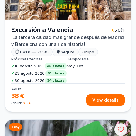
Excursión a Valencia
★
5.0
(1)
¡La tercera ciudad más grande después de Madrid
y Barcelona con una rica historia!
⏱ 08:00 — 20:30
🛡 Seguro
Grupo
Próximas fechas
Temporada
✔
16 agosto 2026
May–Oct
32 plazas
✔
23 agosto 2026
31 plazas
✔
30 agosto 2026
34 plazas
Adult
38 €
View details
Child:
35 €
1 day