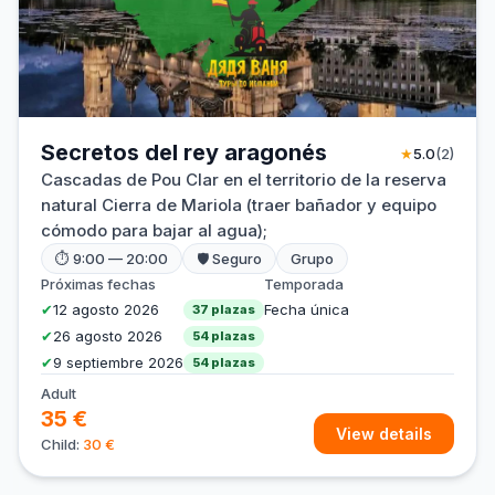
Secretos del rey aragonés
★
5.0
(2)
Cascadas de Pou Clar en el territorio de la reserva
natural Cierra de Mariola (traer bañador y equipo
cómodo para bajar al agua);
⏱ 9:00 — 20:00
🛡 Seguro
Grupo
Próximas fechas
Temporada
✔
12 agosto 2026
Fecha única
37 plazas
✔
26 agosto 2026
54 plazas
✔
9 septiembre 2026
54 plazas
Adult
35 €
View details
Child:
30 €