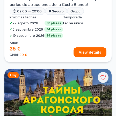
perlas de atracciones de la Costa Blanca!
⏱ 09:00 — 20:00
🛡 Seguro
Grupo
Próximas fechas
Temporada
✔
22 agosto 2026
Fecha única
53 plazas
✔
5 septiembre 2026
54 plazas
✔
19 septiembre 2026
54 plazas
Adult
35 €
View details
Child:
30 €
1 day