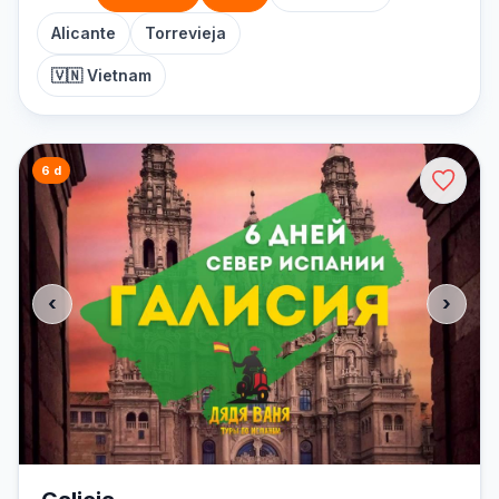
Alicante
Torrevieja
🇻🇳 Vietnam
6 d
‹
›