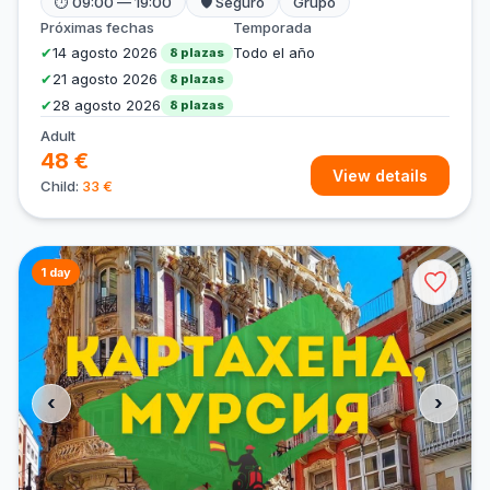
⏱ 09:00 — 19:00
🛡 Seguro
Grupo
Próximas fechas
Temporada
✔
14 agosto 2026
Todo el año
8 plazas
✔
21 agosto 2026
8 plazas
✔
28 agosto 2026
8 plazas
Adult
48 €
View details
Child:
33 €
1 day
‹
›