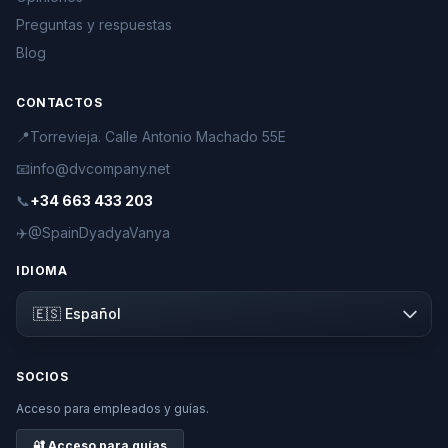
Preguntas y respuestas
Blog
CONTACTOS
📍
Torrevieja. Calle Antonio Machado 55E
📧
info@dvcompany.net
📞
+34 663 433 203
✈️
@SpainDyadyaVanya
IDIOMA
SOCIOS
Acceso para empleados y guías.
🔐 Acceso para guías