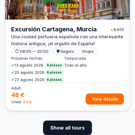
Excursión Cartagena, Murcia
★
5.0
(1)
Una ciudad portuaria española con una interesante
historia antigua, ¡el orgullo de España!
⏱ 09:00 — 20:00
🛡 Seguro
Grupo
Próximas fechas
Temporada
✔
13 agosto 2026
Todo el año
6 plazas
✔
20 agosto 2026
8 plazas
✔
27 agosto 2026
8 plazas
Adult
48 €
View details
Child:
44 €
Show all tours