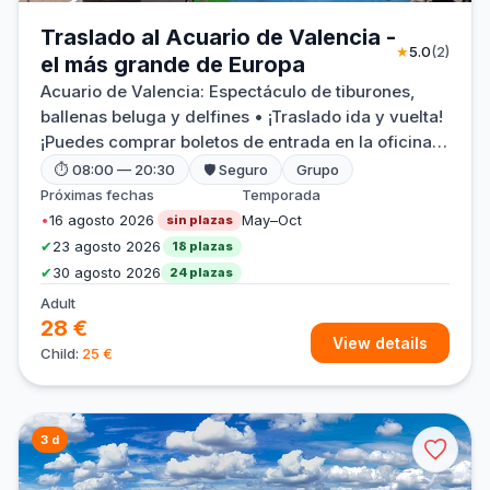
Traslado al Acuario de Valencia -
★
5.0
(2)
el más grande de Europa
Acuario de Valencia: Espectáculo de tiburones,
ballenas beluga y delfines • ¡Traslado ida y vuelta!
¡Puedes comprar boletos de entrada en la oficina
en efectivo para evitar hacer colas!
⏱ 08:00 — 20:30
🛡 Seguro
Grupo
Próximas fechas
Temporada
•
16 agosto 2026
May–Oct
sin plazas
✔
23 agosto 2026
18 plazas
✔
30 agosto 2026
24 plazas
Adult
28 €
View details
Child:
25 €
3 d