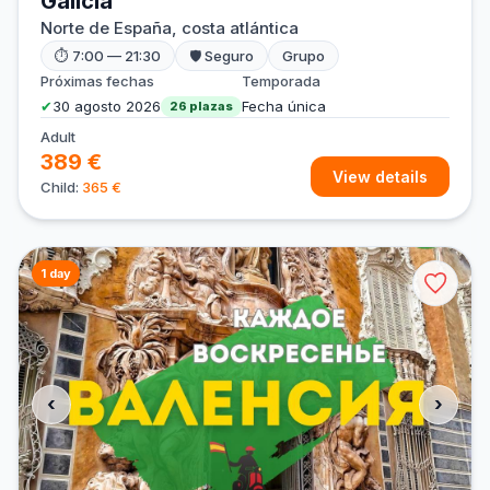
Galicia
Norte de España, costa atlántica
⏱ 7:00 — 21:30
🛡 Seguro
Grupo
Próximas fechas
Temporada
✔
30 agosto 2026
Fecha única
26 plazas
Adult
389 €
View details
Child:
365 €
1 day
‹
›