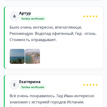
Артур
А
★★★★★
Turista verificado
Было очень интересно, впечатляюще.
Рекомендую. Водопад офигенный. Гид - огонь.
Стоимость оправдывает.
Екатерина
Е
★★★★★
Turista verificado
Всё очень понравилось. Гид Иван интересно
знакомил с историей городов Испании.