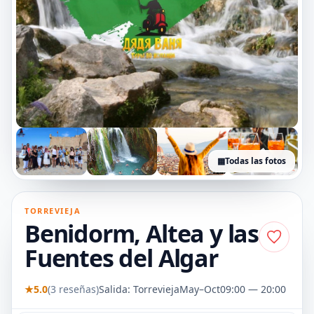
▦
Todas las fotos
+2 fotos
TORREVIEJA
Benidorm, Altea y las
Fuentes del Algar
★
5.0
(3 reseñas)
Salida: Torrevieja
May–Oct
09:00 — 20:00