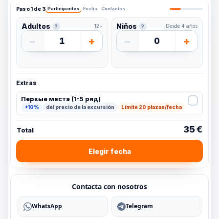
Paso 1 de 3
Participantes
Fecha
Contactos
Adultos
Niños
12+
Desde 4 años
?
?
−
+
−
+
1
0
Extras
Первые места (1-5 ряд)
+10%
del precio de la excursión
Límite 20 plazas/fecha
35 €
Total
Elegir fecha
Contacta con nosotros
WhatsApp
Telegram