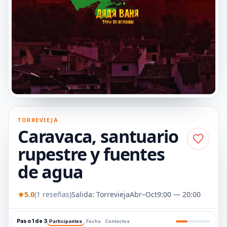
TORREVIEJA
Caravaca, santuario
rupestre y fuentes
de agua
★
5.0
(1 reseñas)
Salida: Torrevieja
Abr–Oct
9:00 — 20:00
Paso 1 de 3
Participantes
Fecha
Contactos