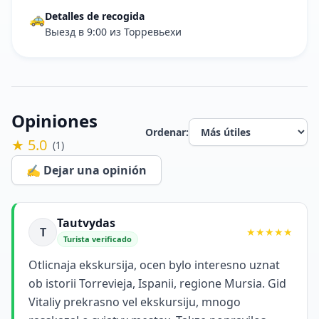
Detalles de recogida
🚕
Выезд в 9:00 из Торревьехи
Opiniones
Ordenar:
★ 5.0
(1)
✍️ Dejar una opinión
Tautvydas
T
★★★★★
Turista verificado
Otlicnaja ekskursija, ocen bylo interesno uznat
ob istorii Torrevieja, Ispanii, regione Mursia. Gid
Vitaliy prekrasno vel ekskursiju, mnogo