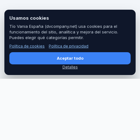
Usamos cookies
Tío Vania España (dvcompany.net) usa cookies para el
funcionamiento del sitio, analítica y mejora del servicio.
Puedes elegir qué categorías permitir.
Política de cookies
Política de privacidad
Aceptar todo
Detalles
PRECIO
Reservar
48 €
Tío Vania España
Tío Vania España — excursiones en grupo y privadas.
WhatsApp
Email
Instagram
Facebook
Telegram