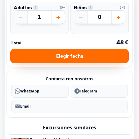
Adultos
Niños
10+
5-9
?
?
−
+
−
+
1
0
48 €
Total
Elegir fecha
Contacta con nosotros
WhatsApp
Telegram
Email
Excursiones similares