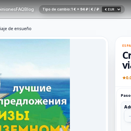
iniones
FAQ
Blog
Tipo de cambio:
1 € = 94 ₽
€ / ₽
viaje de ensueño
ESP
C
v
★
0.
Paso 
Ad