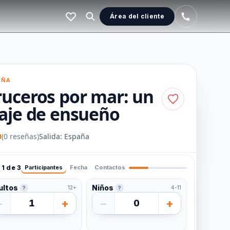
Área del cliente
AÑA
ruceros por mar: un
iaje de ensueño
0
(0 reseñas)
Salida: España
1 de 3
Participantes
Fecha
Contactos
ultos
Niños
12+
4-11
?
?
−
+
−
+
1
0