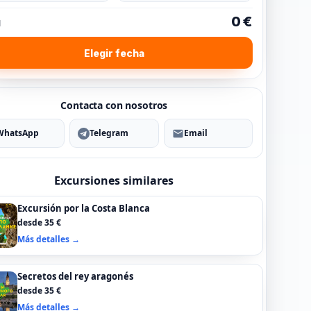
0 €
l
Elegir fecha
Contacta con nosotros
WhatsApp
Telegram
Email
Excursiones similares
Excursión por la Costa Blanca
desde 35 €
Más detalles →
Secretos del rey aragonés
desde 35 €
Más detalles →