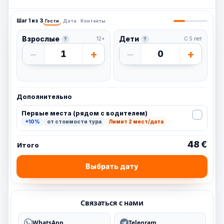
Шаг 1 из 3
Гости
Дата
Контакты
Взрослые
Дети
12+
С 5 лет
?
?
−
+
−
+
1
0
Дополнительно
Первые места (рядом с водителем)
+10%
от стоимости тура
Лимит 2 мест/дата
48 €
Итого
Выбрать дату
Связаться с нами
WhatsApp
Telegram