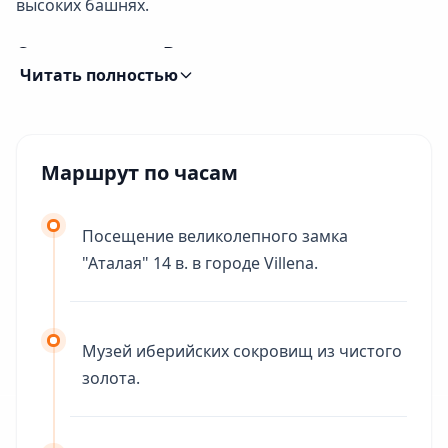
высоких башнях.
Средневековая Вильена
Читать полностью
На самом деле эти завораживающие постройки
были созданы с целью защиты от любых
нападающих, начиная от мавританских захватчиков
и заканчивая королем из соседней провинции.
Маршрут по часам
Винные традиции Аликанте
Посещение великолепного замка
🇪🇸 За всю историю Испания насчитывает более 10
"Аталая" 14 в. в городе Villena.
тысяч официально зарегистрированных замков,
однако до наших дней дожило гораздо меньше -
лишь 2500 и около 500 из них находятся в хорошем
Музей иберийских сокровищ из чистого
состоянии.
золота.