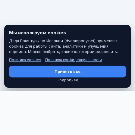
Мы используем cookies
Дядя Ваня туры по Испании (dvcompany.net) применяет
cookies для работы сайта, аналитики и улучшения
сервиса. Можно выбрать, какие категории разрешить.
Политика cookies
Политика конфиденциальности
Принять все
Подробнее
ЦЕНА
Забронировать
38 €
Дядя Ваня туры по Испании
Дядя Ваня туры по Испании — групповые и