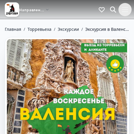
Главная
/
Торревьеха
/
Экскурсии
/
Экскурсия в Валенсию