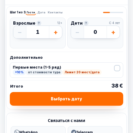
Шаг 1 из 3
Гости
Дата
Контакты
Взрослые
Дети
12+
С 4 лет
?
?
−
+
−
+
1
0
Дополнительно
Первые места (1-5 ряд)
+10%
от стоимости тура
Лимит 20 мест/дата
38 €
Итого
Выбрать дату
Связаться с нами
WhatsApp
Telegram