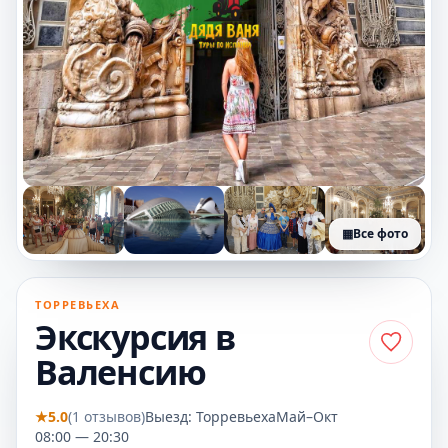
▦
Все фото
+5 фото
ТОРРЕВЬЕХА
Экскурсия в
Валенсию
★
5.0
(1 отзывов)
Выезд: Торревьеха
Май–Окт
08:00 — 20:30