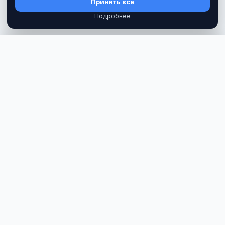
Принять все
Подробнее
ЦЕНА
Забронировать
35 €
Дядя Ваня туры по Испании
Дядя Ваня туры по Испании — групповые и
индивидуальные экскурсии.
WhatsApp
Email
Instagram
Facebook
Telegram
КОМПАНИЯ
Все туры
Отзывы туристов
Вопрос-ответ
Блог