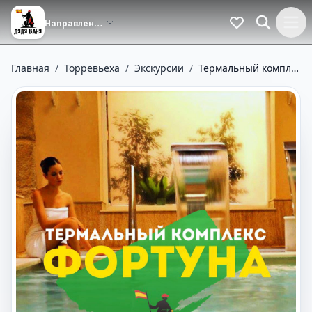
Главная
/
Торревьеха
/
Экскурсии
/
Термальный комплекс Фортуна