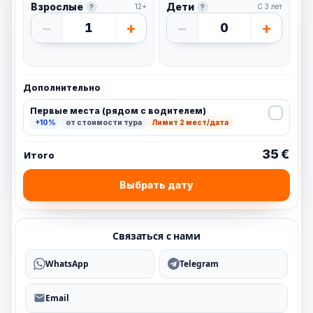
Взрослые
Дети
12+
С 3 лет
?
?
−
+
−
+
1
0
Дополнительно
Первые места (рядом с водителем)
+10%
от стоимости тура
Лимит 2 мест/дата
35 €
Итого
Выбрать дату
Связаться с нами
WhatsApp
Telegram
Email