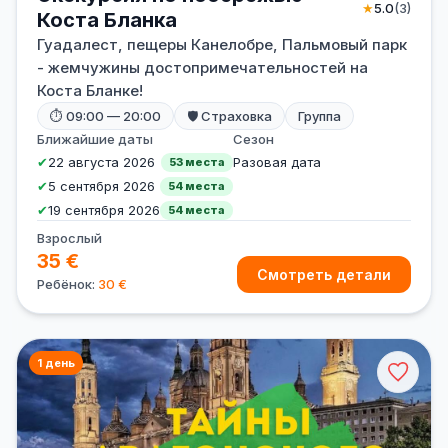
★
5.0
(3)
Коста Бланка
Гуадалест, пещеры Канелобре, Пальмовый парк
- жемчужины достопримечательностей на
Коста Бланке!
⏱ 09:00 — 20:00
🛡 Страховка
Группа
Ближайшие даты
Сезон
✔
22 августа 2026
Разовая дата
53 места
✔
5 сентября 2026
54 места
✔
19 сентября 2026
54 места
Взрослый
35 €
Смотреть детали
Ребёнок:
30 €
1 день