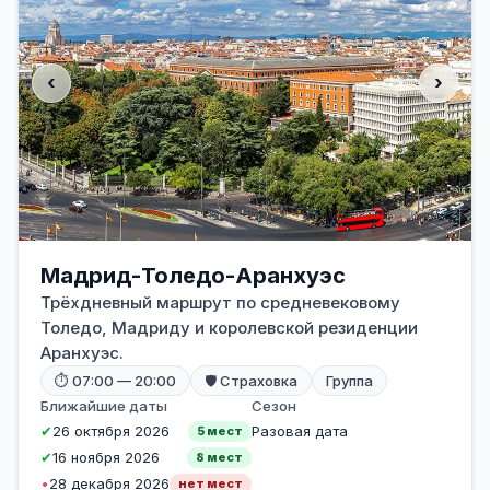
‹
›
Мадрид-Толедо-Аранхуэс
Трёхдневный маршрут по средневековому
Толедо, Мадриду и королевской резиденции
Аранхуэс.
⏱ 07:00 — 20:00
🛡 Страховка
Группа
Ближайшие даты
Сезон
✔
26 октября 2026
Разовая дата
5 мест
✔
16 ноября 2026
8 мест
•
28 декабря 2026
нет мест