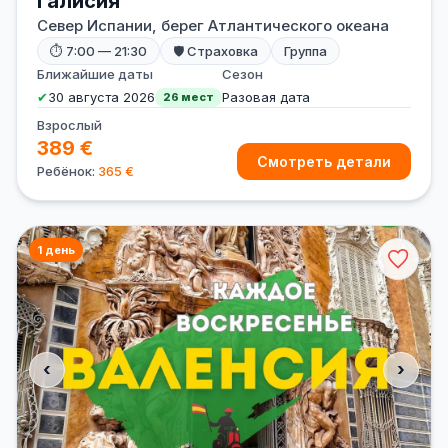
Галисия
Север Испании, берег Атлантического океана
⏱ 7:00 — 21:30
🛡 Страховка
Группа
Ближайшие даты
Сезон
✔
30 августа 2026
Разовая дата
26 мест
Взрослый
389 €
Смотреть детали
Ребёнок:
365 €
1 день
‹
›