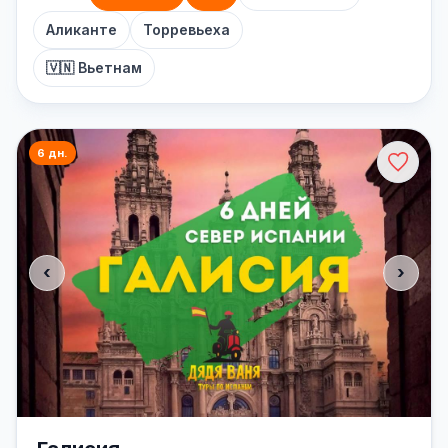
Аликанте
Торревьеха
🇻🇳 Вьетнам
6 дн.
‹
›