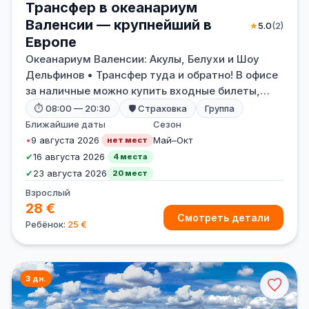
Трансфер в океанариум
Валенсии — крупнейший в
★
5.0
(2)
Европе
Океанариум Валенсии: Акулы, Белухи и Шоу
Дельфинов • Трансфер туда и обратно! В офисе
за наличные можно купить входные билеты,
чтобы не стоять в очередях!
⏱ 08:00 — 20:30
🛡 Страховка
Группа
Ближайшие даты
Сезон
•
9 августа 2026
Май–Окт
нет мест
✔
16 августа 2026
4 места
✔
23 августа 2026
20 мест
Взрослый
28 €
Смотреть детали
Ребёнок:
25 €
3 дн.