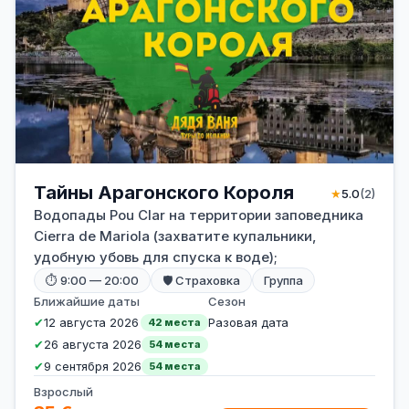
Тайны Арагонского Короля
★
5.0
(2)
Водопады Pou Clar на территории заповедника
Cierra de Mariola (захватите купальники,
удобную убовь для спуска к воде);
⏱ 9:00 — 20:00
🛡 Страховка
Группа
Ближайшие даты
Сезон
✔
12 августа 2026
Разовая дата
42 места
✔
26 августа 2026
54 места
✔
9 сентября 2026
54 места
Взрослый