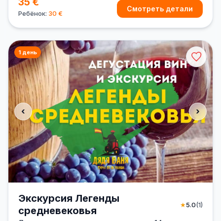
35 €
Смотреть детали
Ребёнок:
30 €
1 день
‹
›
Экскурсия Легенды
★
5.0
(1)
средневековья